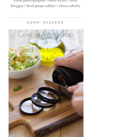
Food photographer / food stylist / food
blogger / food-props addict / choco-aholic
CORSI DAZZERO