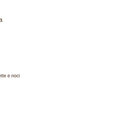
a
tte e noci