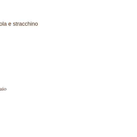
la e stracchino
aio