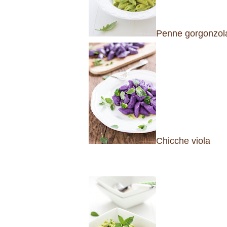
Penne gorgonzola
Chicche viola