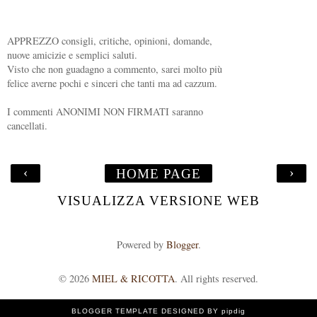
APPREZZO consigli, critiche, opinioni, domande,
nuove amicizie e semplici saluti.
Visto che non guadagno a commento, sarei molto più
felice averne pochi e sinceri che tanti ma ad cazzum.
I commenti ANONIMI NON FIRMATI saranno
cancellati.
‹
›
HOME PAGE
VISUALIZZA VERSIONE WEB
Powered by
Blogger
.
©
2026
MIEL & RICOTTA
. All rights reserved.
BLOGGER TEMPLATE DESIGNED BY pipdig