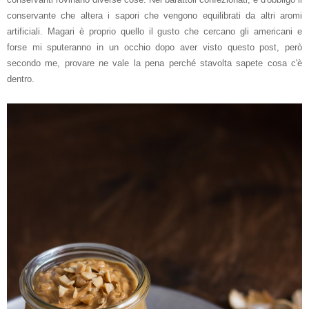
conservante che altera i sapori che vengono equilibrati da altri aromi
artificiali. Magari è proprio quello il gusto che cercano gli americani e
forse mi sputeranno in un occhio dopo aver visto questo post, però
secondo me, provare ne vale la pena perché stavolta sapete cosa c'è
dentro.