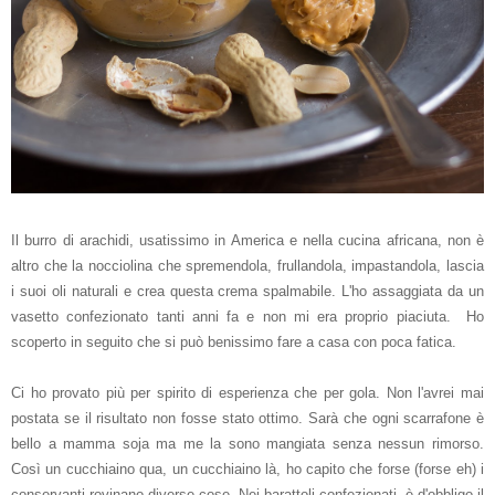
Il burro di arachidi, usatissimo in America e nella cucina africana, non è
altro che la nocciolina che spremendola, frullandola, impastandola, lascia
i suoi oli naturali e crea questa crema spalmabile. L'ho assaggiata da un
vasetto confezionato tanti anni fa e non mi era proprio piaciuta. Ho
scoperto in seguito che si può benissimo fare a casa con poca fatica.
Ci ho provato più per spirito di esperienza che per gola. Non l'avrei mai
postata se il risultato non fosse stato ottimo. Sarà che ogni scarrafone è
bello a mamma soja ma me la sono mangiata senza nessun rimorso.
Così un cucchiaino qua, un cucchiaino là, ho capito che forse (forse eh) i
conservanti rovinano diverse cose. Nei barattoli confezionati, è d'obbligo il