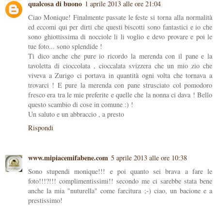
qualcosa di buono
1 aprile 2013 alle ore 21:04
Ciao Monique! Finalmente passate le feste si torna alla normalità
ed eccomi qui per dirti che questi biscotti sono fantastici e io che
sono ghiottissima di nocciole li li voglio e devo provare e poi le
tue foto... sono splendide !
Ti dico anche che pure io ricordo la merenda con il pane e la
tavoletta di cioccolata , cioccalata svizzera che un mio zio che
viveva a Zurigo ci portava in quantità ogni volta che tornava a
trovarci ! E pure la merenda con pane strusciato col pomodoro
fresco era tra le mie preferite e quelle che la nonna ci dava ! Bello
questo scambio di cose in comune :) !
Un saluto e un abbraccio , a presto
Rispondi
www.mipiacemifabene.com
5 aprile 2013 alle ore 10:38
Sono stupendi monique!!! e poi quanto sei brava a fare le
foto!!!?!!! complimentissimi!! secondo me ci sarebbe stata bene
anche la mia "nuturella" come farcitura ;-) ciao, un bacione e a
prestissimo!