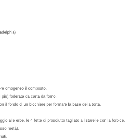
adelphia)
dere omogeneo il composto.
 più),foderata da carta da forno.
n il fondo di un bicchiere per formare la base della torta.
io alle erbe, le 4 fette di prosciutto tagliato a listarelle con la forbice,
esso metà).
nuti.