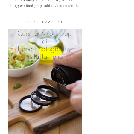
Food photographer / food stylist / food
blogger / food-props addict / choco-aholic
CORSI DAZZERO