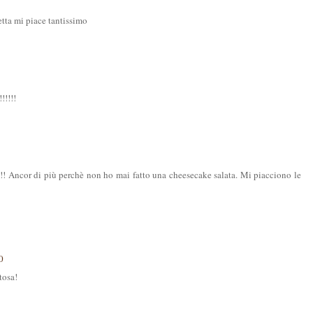
etta mi piace tantissimo
!!!!!
!!! Ancor di più perchè non ho mai fatto una cheesecake salata. Mi piacciono le
0
tosa!