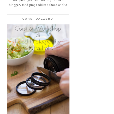
Food photographer / food stylist / food
blogger / food-props addict / choco-aholic
CORSI DAZZERO