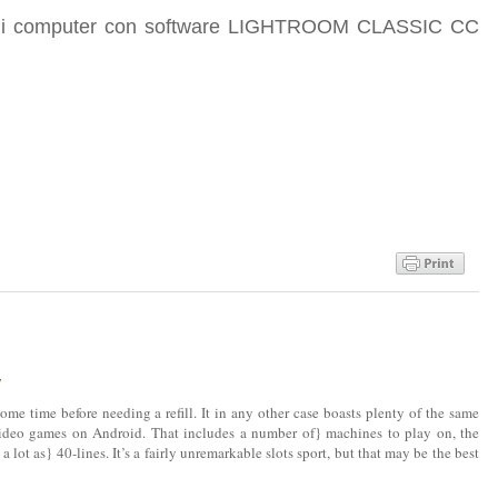
si di computer con software LIGHTROOM CLASSIC CC
7
some time before needing a refill. It in any other case boasts plenty of the same
ideo games on Android. That includes a number of} machines to play on, the
 a lot as} 40-lines. It’s a fairly unremarkable slots sport, but that may be the best