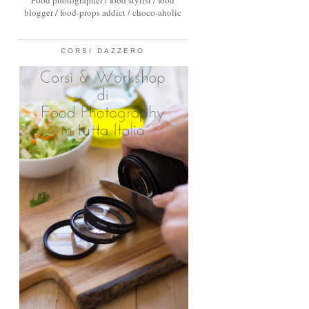
Food photographer / food stylist / food
blogger / food-props addict / choco-aholic
CORSI DAZZERO