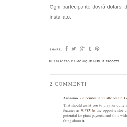
Ogni partecipante dovrà dotar
installato.
SHARE:
PUBBLICATO DA
MONIQUE MIEL E RICOTTA
2 COMMENTI
Anonimo
7 dicembre 2022 alle ore 08:1
That should assist you to play for quite 
features as
빅카지노
the opposite slot v
potential for giant payouts, and slots with
thing about it.