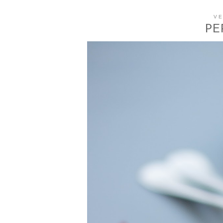
VE
PE