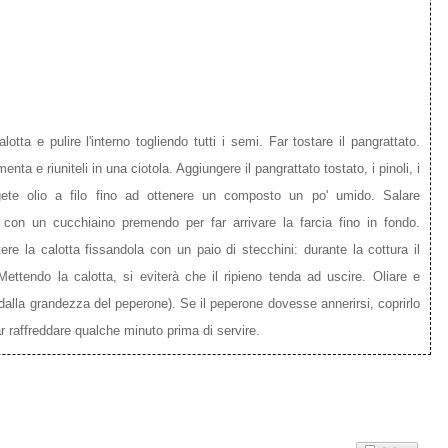
otta e pulire l'interno togliendo tutti i semi. Far tostare il pangrattato.
 menta e riuniteli in una ciotola. Aggiungere il pangrattato tostato, i pinoli, i
ngete olio a filo fino ad ottenere un composto un po' umido. Salare
con un cucchiaino premendo per far arrivare la farcia fino in fondo.
ere la calotta fissandola con un paio di stecchini: durante la cottura il
ttendo la calotta, si eviterà che il ripieno tenda ad uscire. Oliare e
 dalla grandezza del peperone). Se il peperone dovesse annerirsi, coprirlo
r raffreddare qualche minuto prima di servire.