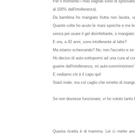
Per il momento i miei segnali sono di spossate
al 100% dall'intolleranza).
Da bambina ho mangiato frutta non lavata, uov
Quante volte ho avuto le mani sporche e me l
senza poi usare il gel disinfettante, o mangia
E ora, a 42 anni, sono intollerante al latte?
Ma stiamo scherzando? No, non l'accetto e se d
Ho deciso di auto-sottopormi ad una cura al con
guarire dall'intolleranza, mi auto-somministrero
E vediamo chi è il capo qui!
Starò male, ma c
ol caglio che smetto di mangiar
Se non dovesse funzionare, vi ho voluto tanto 
Questa ricetta è di mamma. Lei ci mette anch