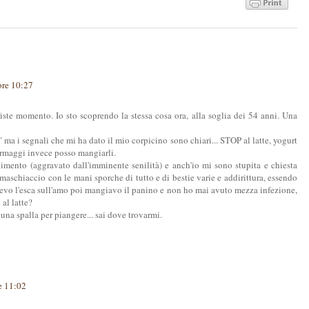
ore 10:27
riste momento. Io sto scoprendo la stessa cosa ora, alla soglia dei 54 anni. Una
ma i segnali che mi ha dato il mio corpicino sono chiari... STOP al latte, yogurt
 formaggi invece posso mangiarli.
nimento (aggravato dall'imminente senilità) e anch'io mi sono stupita e chiesta
maschiaccio con le mani sporche di tutto e di bestie varie e addirittura, essendo
tevo l'esca sull'amo poi mangiavo il panino e non ho mai avuto mezza infezione,
 al latte?
 una spalla per piangere... sai dove trovarmi.
e 11:02