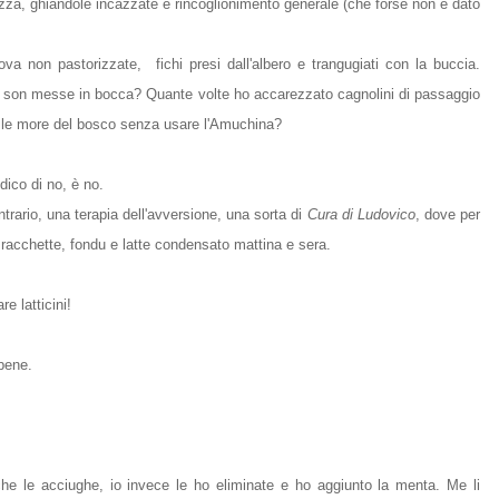
zza, ghiandole incazzate e rincoglionimento generale (che forse non è dato
a non pastorizzate, fichi presi dall'albero e trangugiati con la buccia.
e son messe in bocca? Quante volte ho accarezzato cagnolini di passaggio
to le more del bosco senza usare l'Amuchina?
ico di no, è no.
trario, una terapia dell'avversione, una sorta di
Cura di Ludovico
, dove per
' racchette, fondu e latte condensato mattina e sera.
e latticini!
bene.
e le acciughe, io invece le ho eliminate e ho aggiunto la menta. Me li