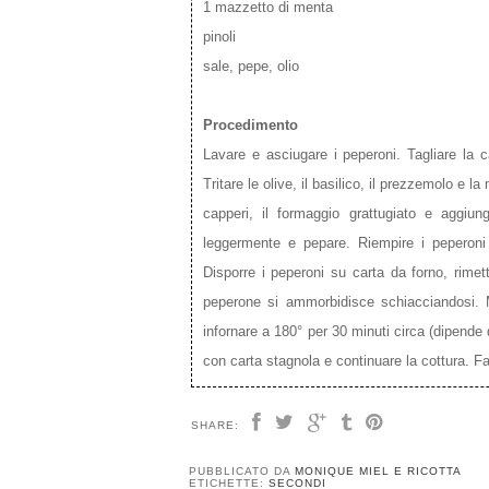
1 mazzetto di menta
pinoli
sale, pepe, olio
Procedimento
Lavare e asciugare i peperoni. Tagliare la cal
Tritare le olive, il basilico, il prezzemolo e la
capperi, il formaggio grattugiato e aggiu
leggermente e pepare. Riempire i peperoni 
Disporre i peperoni su carta da forno, rimett
peperone si ammorbidisce schiacciandosi. Me
infornare a 180° per 30 minuti circa (dipende
con carta stagnola e continuare la cottura. Fa
SHARE:
PUBBLICATO DA
MONIQUE MIEL E RICOTTA
ETICHETTE:
SECONDI