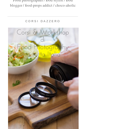
Food photographer / food stylist / food
blogger / food-props addict / choco-aholic
CORSI DAZZERO