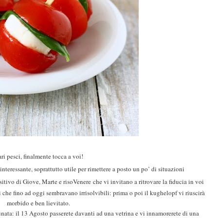
ri pesci, finalmente tocca a voi!
interessante
, soprattutto utile per rimettere a posto un po’ di situazioni
sitivo di Giove, Marte e risoVenere
che vi invitano a ritrovare la fiducia in voi
ni che fino ad oggi sembravano irrisolvibili: prima o poi il kughelopf vi riuscirà
morbido e ben lievitato.
rtunata: il 13 Agosto passerete davanti ad una vetrina e vi innamorerete di una