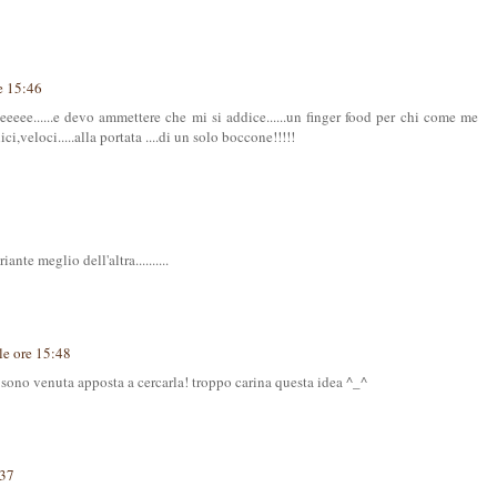
e 15:46
eeee......e devo ammettere che mi si addice......un finger food per chi come me
ci,veloci.....alla portata ....di un solo boccone!!!!!
ante meglio dell'altra..........
le ore 15:48
 sono venuta apposta a cercarla! troppo carina questa idea ^_^
:37