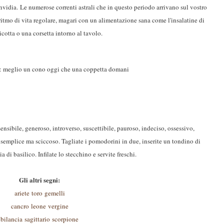
invidia.
Le numerose correnti astrali che in questo periodo arrivano sul vostro
ritmo di vita regolare, magari con un alimentazione sana come l'insalatine di
otta o una corsetta intorno al tavolo.
: meglio un cono oggi che una coppetta domani
sensibile, generoso, introverso, suscettibile, pauroso, indeciso, ossessivo,
i semplice ma sciccoso. Tagliate i pomodorini in due, inserite un tondino di
a di basilico. Infilate lo stecchino e servite freschi.
Gli altri segni:
ariete
toro
gemelli
cancro
leone
vergine
bilancia
sagittario
scorpione