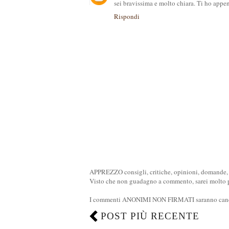
sei bravissima e molto chiara. Ti ho appen
Rispondi
APPREZZO consigli, critiche, opinioni, domande, n
Visto che non guadagno a commento, sarei molto pi
I commenti ANONIMI NON FIRMATI saranno cance
POST PIÙ RECENTE