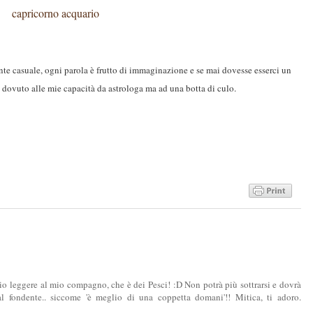
capricorno
acquario
te casuale, ogni parola è frutto di immaginazione e se mai dovesse esserci un
 dovuto alle mie capacità da astrologa ma ad una botta di culo.
cio leggere al mio compagno, che è dei Pesci! :D Non potrà più sottrarsi e dovrà
l fondente.. siccome 'è meglio di una coppetta domani'!! Mitica, ti adoro.