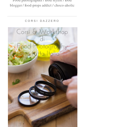
Food photographer / food stylist / food
blogger / food-props addict / choco-aholic
CORSI DAZZERO