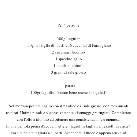
Per 4 persone
300g linguine
50g
di foglie di basilico
6 cucchiai di Parmigiano
2 cucchiai
Pecorino
1 spicchio aglio
1 cucchiaio pinoli
3 grani di sale grosso
1 patata
100gr fagiolini (vanno bene anche i surgelati)
Nel mortaio pestare l'aglio con il basilico e il sale grosso, con movimenti
rotatori. Unire i pinoli e successivamente i formaggi grattugiati. Completare
con l'olio a filo fino ad ottenere una consistenza fine e cremosa.
In una pentola piena d'acqua, mettere i fagiolini tagliati a pezzetti di circa 4
cm e la patata tagliata a cubetti. Accendere il fuoco e appena arriva ad