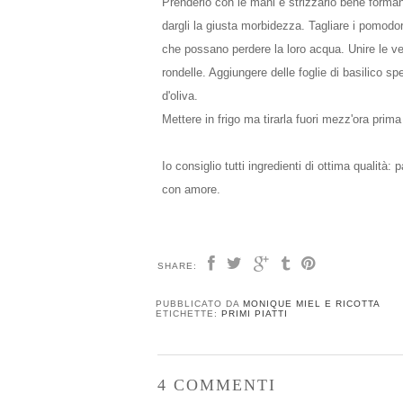
Prenderlo con le mani e strizzarlo bene formando
dargli la giusta morbidezza. Tagliare i pomodori
che possano perdere la loro acqua. Unire le ver
rondelle. Aggiungere delle foglie di basilico s
d'oliva.
Mettere in frigo ma tirarla fuori mezz'ora prim
Io consiglio tutti ingredienti di ottima qualità
con amore.
SHARE:
PUBBLICATO DA
MONIQUE MIEL E RICOTTA
ETICHETTE:
PRIMI PIATTI
4 COMMENTI