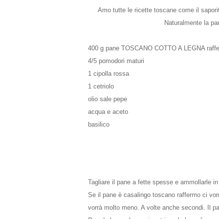
Amo tutte le ricette toscane come il saporito
Naturalmente la pan
400 g pane TOSCANO COTTO A LEGNA raff
4/5 pomodori maturi
1 cipolla rossa
1 cetriolo
olio sale pepe
acqua e aceto
basilico
Tagliare il pane a fette spesse e ammollarle i
Se il pane è casalingo toscano raffermo ci vor
vorrà molto meno. A volte anche secondi. Il 