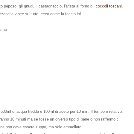
 peposo, gli gnudi, il castagnaccio, l'arista al forno o i
coccoli toscani
.
zanella vince su tutto: ecco come la faccio io!
ermo
n 500ml di acqua fredda e 100ml di aceto per 10 min. Il tempo è relativo.
ranno 10 minuti ma se fosse un diverso tipo di pane o non raffermo ci
pane non deve essere zuppo, ma solo ammollato.