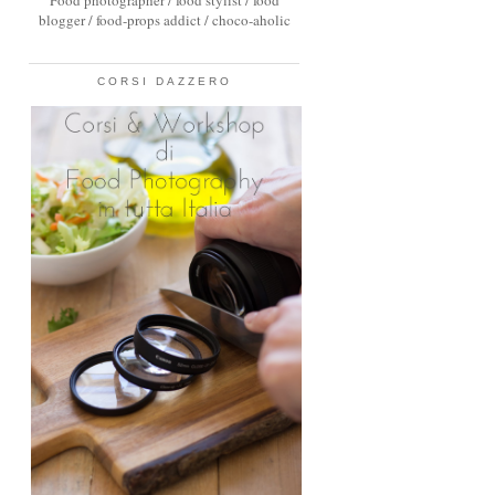
Food photographer / food stylist / food
blogger / food-props addict / choco-aholic
CORSI DAZZERO