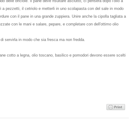
 delle briciole. Il pane deve risultare asciutto, ci penserà dopo l'olio a
 a pezzetti, il cetriolo e metterli in uno scolapasta con del sale in modo
dure con il pane in una grande zuppiera. Unire anche la cipolla tagliata a
pezzate con le mani e salare, pepare, e completare con dell'ottimo olio
a di servirla in modo che sia fresca ma non fredda.
: pane cotto a legna, olio toscano, basilico e pomodori devono essere scelti